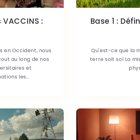
s VACCINS :
Base 1 : Déf
 en Occident, nous
Qu'est-ce que la mi
tout au long de nos
terre soit sol La m
ersitaires et
phys
ations les...