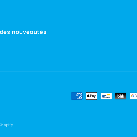
 des nouveautés
Moyens
de
paiement
Shopify