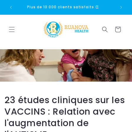
Ignorer et
passer au
Plus de 1000 avis 5 étoiles ⭐⭐⭐⭐⭐
Pai
contenu
Panier
23 études cliniques sur les
VACCINS : Relation avec
l'augmentation de