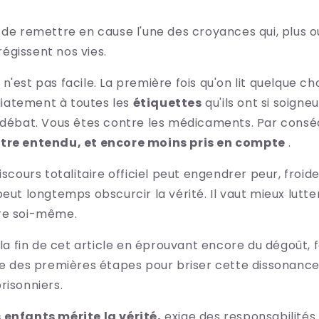
 de remettre en cause l'une des croyances qui, plus 
égissent nos vies.
n'est pas facile. La première fois qu'on lit quelque 
iatement à toutes les
étiquettes
qu'ils ont si soign
e débat. Vous êtes contre les médicaments. Par cons
être entendu, et encore moins pris en compte
.
iscours totalitaire officiel peut engendrer peur, froide
peut longtemps obscurcir la vérité. Il vaut mieux lutte
re soi-même.
 la fin de cet article en éprouvant encore du dégoût, f
ne des premières étapes pour briser cette dissonance
risonniers.
 enfants mérite la vérité,
exige des responsabilités