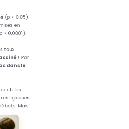
es
(p < 0,05),
 mises en
p > 0,0001).
es taux
acciné
!
Par
as dans le
aient, les
restigieuses,
 débats. Mais…