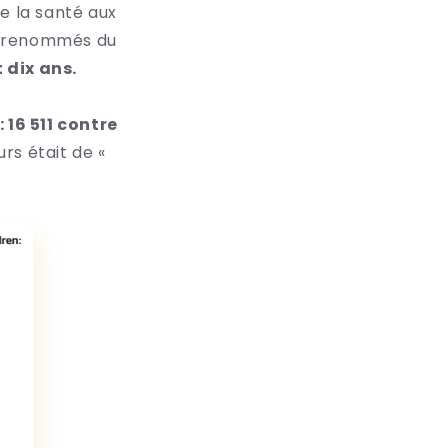
e la santé aux
us renommés du
 dix ans.
 16 511 contre
rs était de «