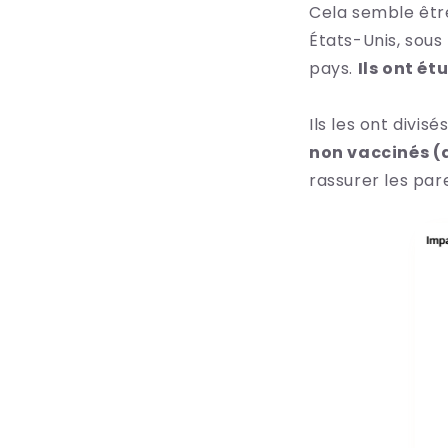
Cela semble être
États-Unis, sous
pays.
Ils ont ét
Ils les ont divisé
non vaccinés (a
rassurer les par