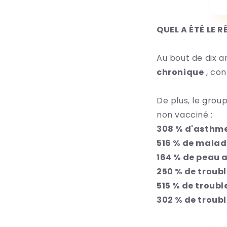
QUEL A ÉTÉ LE 
Au bout de dix a
chronique
,
con
De plus, le grou
non vacciné :
308 % d'asthme
516 % de malad
164 % de peau a
250 % de troub
515 % de troubl
302 % de troubl