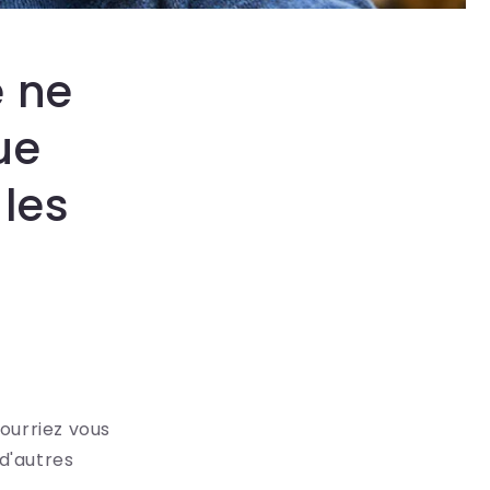
e ne
ue
les
ourriez vous
 d'autres