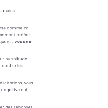
ou moins
chose comme ça,
eusement créées
équent
, vous ne
ur ou solitude.
r contre les
élicitations, vous
 cognitive qui
 et des réponses