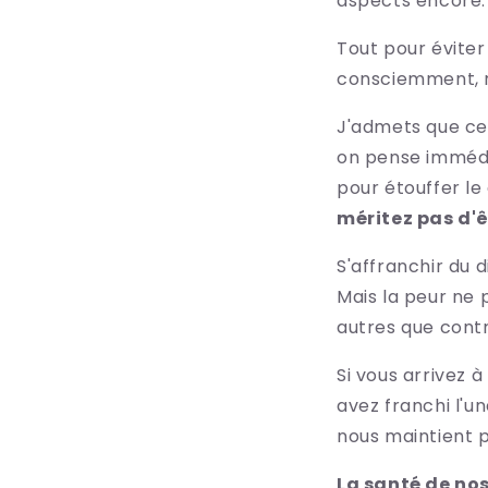
aspects encore.
Tout pour éviter
consciemment, r
J'admets que ce 
on pense imméd
pour étouffer l
méritez pas d'
S'affranchir du d
Mais la peur ne 
autres que cont
Si vous arrivez à
avez franchi l'u
nous maintient p
La santé de nos