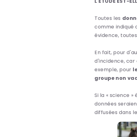
L'ÉTUDE EST-ELL
Toutes les
donn
comme indiqué da
évidence, toutes
En fait, pour d'
d'incidence, car
exemple, pour
l
groupe non vac
Si la « science »
données seraient
diffusées dans l