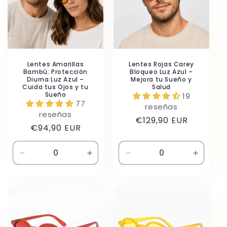
Lentes Amarillas
Lentes Rojas Carey
Bambú: Protección
Bloqueo Luz Azul –
Diurna Luz Azul –
Mejora tu Sueño y
Cuida tus Ojos y tu
Salud
Sueño
19
77
reseñas
reseñas
Precio
€129,90 EUR
Precio
€94,90 EUR
habitual
habitual
Reducir
Aumentar
Reducir
Aument
cantidad
cantidad
cantidad
cantida
para
para
para
para
Default
Default
Default
Default
Title
Title
Title
Title