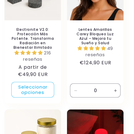
ó
n
:
Electronite V2.0:
Lentes Amarillas
Protección Más
Carey Bloqueo Luz
Potente. Transforma
Azul – Mejora tu
Radiación en
Sueño y Salud
Bienestar Ilimitado
49
216
reseñas
reseñas
Precio
€124,90 EUR
Precio
A partir de
habitual
habitual
€49,90 EUR
Seleccionar
opciones
Reducir
Aument
cantidad
cantida
para
para
Default
Default
Title
Title