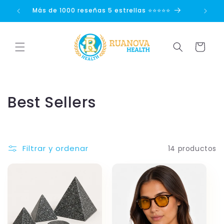
Ir
directamente
Más de 1000 reseñas 5 estrellas ⭐⭐⭐⭐⭐
Disp
al contenido
Carrito
C
Best Sellers
o
l
Filtrar y ordenar
14 productos
e
c
c
i