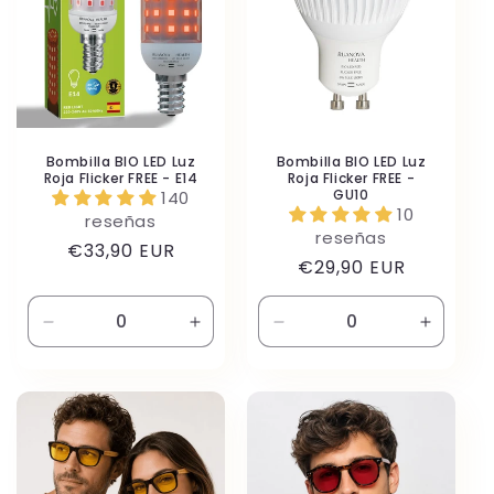
Bombilla BIO LED Luz
Bombilla BIO LED Luz
Roja Flicker FREE - E14
Roja Flicker FREE -
GU10
140
10
reseñas
reseñas
Precio
€33,90 EUR
Precio
€29,90 EUR
habitual
habitual
Reducir
Aumentar
Reducir
Aument
cantidad
cantidad
cantidad
cantida
para
para
para
para
Default
Default
Default
Default
Title
Title
Title
Title