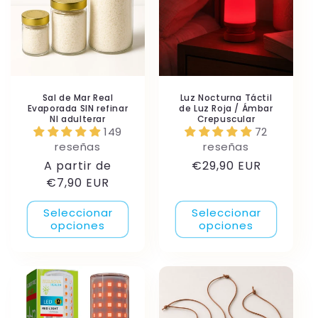
Sal de Mar Real
Luz Nocturna Táctil
Evaporada SIN refinar
de Luz Roja / Ámbar
NI adulterar
Crepuscular
149
72
reseñas
reseñas
Precio
Precio
A partir de
€29,90 EUR
habitual
habitual
€7,90 EUR
Seleccionar
Seleccionar
opciones
opciones