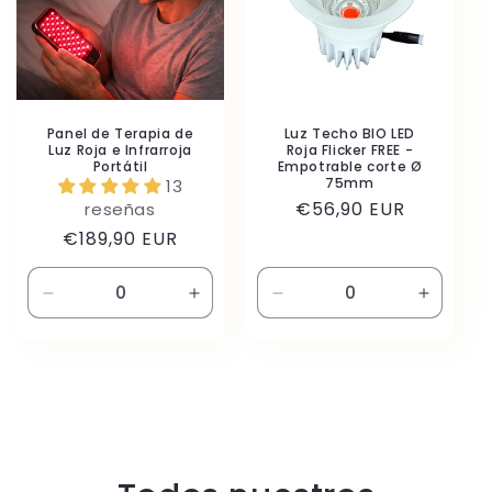
Panel de Terapia de
Luz Techo BIO LED
Luz Roja e Infrarroja
Roja Flicker FREE -
Portátil
Empotrable corte Ø
75mm
13
Precio
€56,90 EUR
reseñas
habitual
Precio
€189,90 EUR
habitual
Reducir
Aumentar
Reducir
Aument
cantidad
cantidad
cantidad
cantida
para
para
para
para
Default
Default
Default
Default
Title
Title
Title
Title