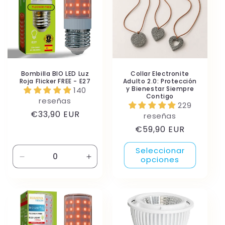
Bombilla BIO LED Luz
Collar Electronite
Roja Flicker FREE - E27
Adulto 2.0: Protección
y Bienestar Siempre
140
Contigo
reseñas
229
Precio
€33,90 EUR
reseñas
habitual
Precio
€59,90 EUR
habitual
Seleccionar
opciones
Reducir
Aumentar
cantidad
cantidad
para
para
Default
Default
Title
Title