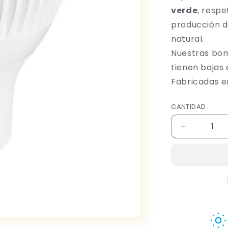
verde
, respe
producción d
natural.
Nuestras bom
tienen bajas
Fabricadas e
CANTIDAD
Reducir
cantidad
para
Bombilla
BIO
LED
Luz
Roja
Flicker
FREE