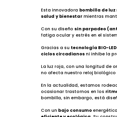
Esta innovadora
bombilla de luz 
salud y bienestar
mientras mant
Con su diseño
sin parpadeo (ant
fatiga ocular y estrés en el siste
Gracias a su
tecnología BIO-LED
ciclos circadianos
ni inhibe la 
La luz roja, con una longitud de o
no afecta nuestro reloj biológico
En la actualidad, estamos rodead
ocasionar trastornos en los
ritm
bombilla, sin embargo, está dis
Con un
bajo consumo
energético
eficiente y ecológica
. Su constr