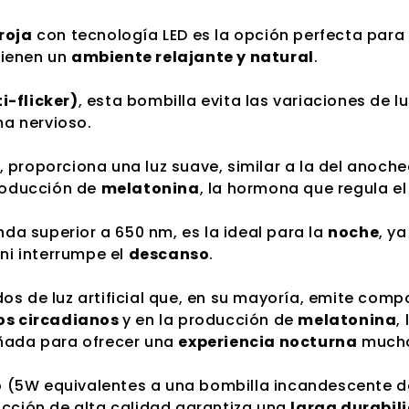
roja
con tecnología LED es la opción perfecta par
ienen un
ambiente relajante y natural
.
i-flicker)
, esta bombilla evita las variaciones de
ma nervioso.
, proporciona una luz suave, similar a la del anoche
producción de
melatonina
, la hormona que regula e
nda superior a 650 nm, es la ideal para la
noche
, ya
 ni interrumpe el
descanso
.
os de luz artificial que, en su mayoría, emite comp
os circadianos
y en la producción de
melatonina
,
eñada para ofrecer una
experiencia nocturna
much
 (5W equivalentes a una bombilla incandescente d
ucción de alta calidad garantiza una
larga durabil