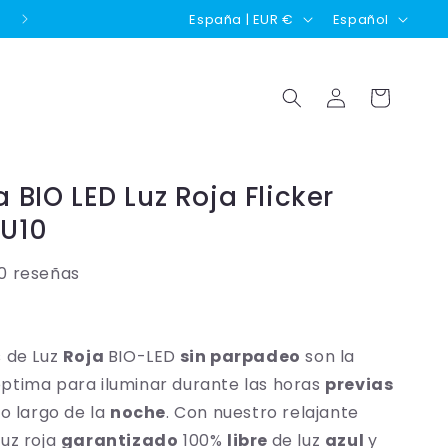
P
I
Disponible envío Contra Reembolso 💶
España | EUR €
Español
a
d
í
i
Iniciar
Carrito
s
o
sesión
/
m
r
a
 BIO LED Luz Roja Flicker
e
GU10
g
i
10 reseñas
ó
R
n
s de Luz
Roja
BIO-LED
sin parpadeo
son la
ptima para iluminar durante las horas
previas
lo largo de la
noche
. Con nuestro relajante
luz roja
garantizado
100%
libre
de luz
azul
y