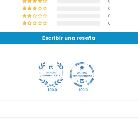
0
0
0
0
Escribir una reseña
100.0
100.0