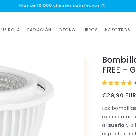
Más de 1000 reseñas 5 estrellas ⭐⭐⭐⭐⭐
LUZ ROJA
RADIACIÓN
OZONO
LIBROS
NOSOTROS
Bombilla
FREE - 
Precio
€29,90 EU
habitual
Las bombilla
opción más ó
al
sueño
y a 
espectro de 