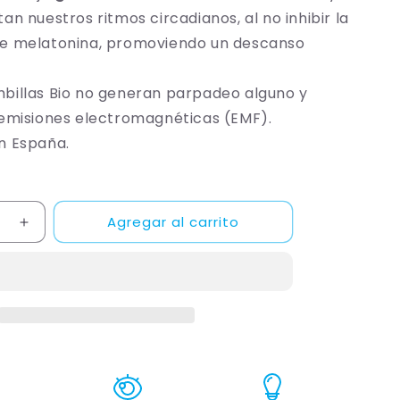
tan nuestros ritmos circadianos, al no inhibir la
e melatonina, promoviendo un descanso
billas Bio no generan parpadeo alguno y
 emisiones electromagnéticas (EMF).
n España.
Agregar al carrito
Aumentar
cantidad
para
Bombilla
BIO
LED
Luz
Roja
Flicker
FREE