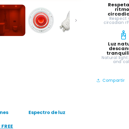
Respeta
-
ritm
GU10
circadi
Respect 
circadian 
Luz natu
descan
tranqui
Natural light
and ca
Compartir
ones
Espectro de luz
r FREE