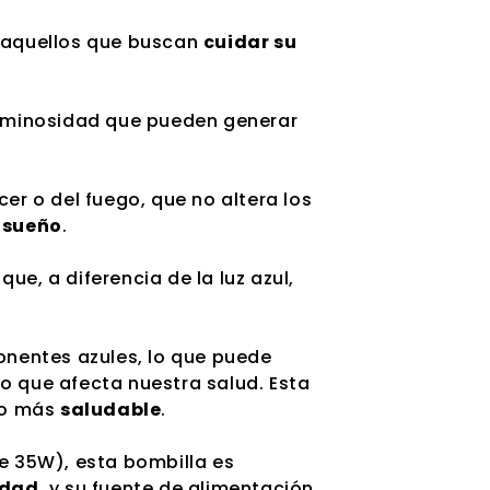
a aquellos que buscan
cuidar su
 luminosidad que pueden generar
cer o del fuego, que no altera los
l
sueño
.
 que, a diferencia de la luz azul,
onentes azules, lo que puede
 lo que afecta nuestra salud. Esta
o más
saludable
.
e 35W), esta bombilla es
idad
, y su fuente de alimentación