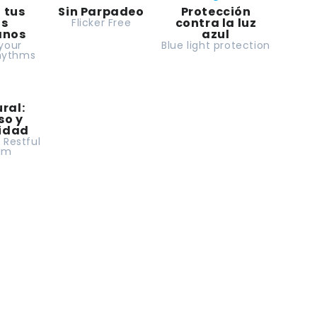
 tus
Sin Parpadeo
Protección
-
os
contra la luz
Flicker Free
GU10
anos
azul
your
Blue light protection
rhythms
ral:
so y
lidad
: Restful
lm