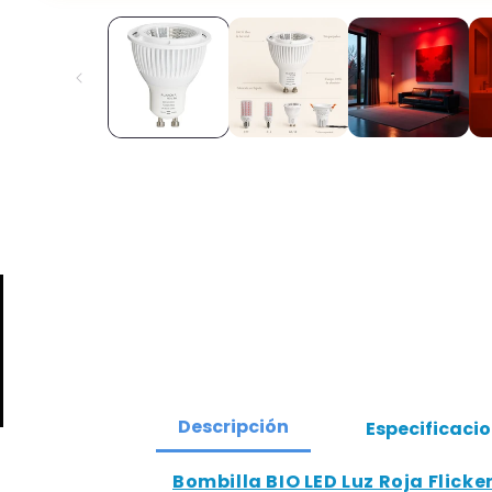
elemento
multimedia
1
en
una
ventana
modal
Descripción
Especificaci
Bombilla BIO LED Luz Roja Flicke