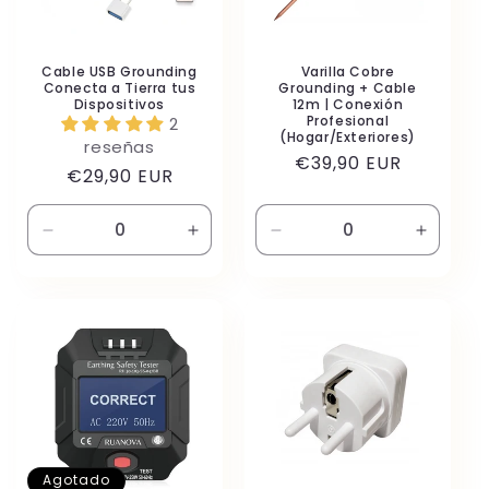
Cable USB Grounding
Varilla Cobre
Conecta a Tierra tus
Grounding + Cable
Dispositivos
12m | Conexión
Profesional
2
(Hogar/Exteriores)
reseñas
Precio
€39,90 EUR
Precio
€29,90 EUR
habitual
habitual
Reducir
Aumentar
Reducir
Aument
cantidad
cantidad
cantidad
cantida
para
para
para
para
Default
Default
Default
Default
Title
Title
Title
Title
Agotado