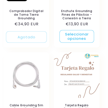
Comprobador Digital
Enchufe Grounding
de Toma Tierra
Pines de Plástico -
Grounding
Conexión a Tierra
Precio
Precio
€34,90 EUR
€13,90 EUR
habitual
habitual
Seleccionar
Agotado
opciones
Cable Grounding 5m
Tarjeta Regalo