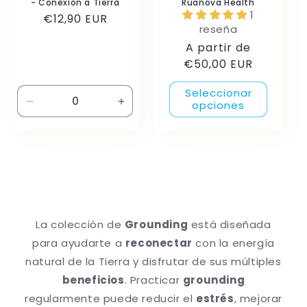
- Conexión a Tierra
Ruanova Health
1
Precio
€12,90 EUR
reseña
habitual
Precio
A partir de
habitual
€50,00 EUR
Seleccionar
opciones
Reducir
Aumentar
cantidad
cantidad
para
para
Default
Default
Title
Title
La colección de
Grounding
está diseñada
para ayudarte a
reconectar
con la energía
natural de la Tierra y disfrutar de sus múltiples
beneficios
. Practicar
grounding
regularmente puede reducir el
estrés
, mejorar