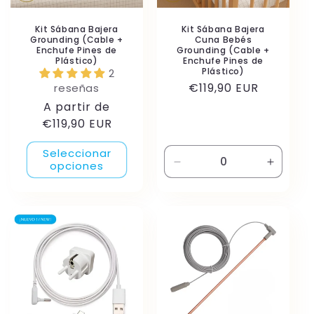
Kit Sábana Bajera
Kit Sábana Bajera
Grounding (Cable +
Cuna Bebés
Enchufe Pines de
Grounding (Cable +
Plástico)
Enchufe Pines de
Plástico)
2
Precio
€119,90 EUR
reseñas
habitual
Precio
A partir de
habitual
€119,90 EUR
Seleccionar
opciones
Reducir
Aument
cantidad
cantida
para
para
Default
Default
Title
Title