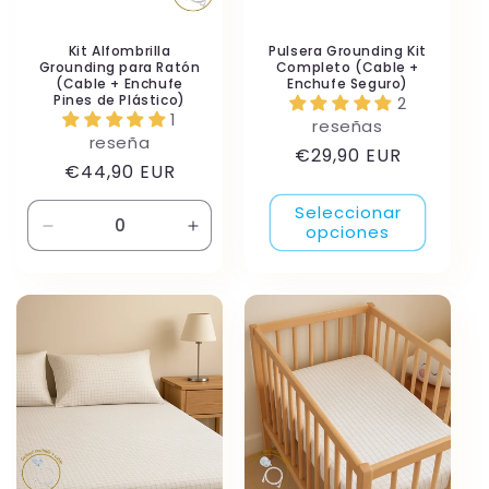
Kit Alfombrilla
Pulsera Grounding Kit
Grounding para Ratón
Completo (Cable +
(Cable + Enchufe
Enchufe Seguro)
Pines de Plástico)
2
1
reseñas
reseña
Precio
€29,90 EUR
Precio
€44,90 EUR
habitual
habitual
Seleccionar
opciones
Reducir
Aumentar
cantidad
cantidad
para
para
Default
Default
Title
Title