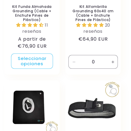
Kit Funda Almohada
Kit Alfombrilla
Grounding (Cable +
Grounding 60x40 cm
Enchufe Pines de
(Cable + Enchufe
Plástico)
Pines de Plástico)
11
20
reseñas
reseñas
Precio
Precio
A partir de
€64,90 EUR
habitual
habitual
€76,90 EUR
Seleccionar
opciones
Reducir
Aument
cantidad
cantida
para
para
Default
Default
Title
Title