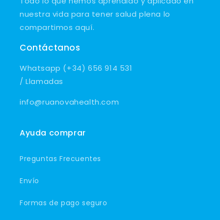
t
Todo lo que hemos aprendido y aplicado en
o
nuestra vida para tener salud plena lo
compartimos aquí.
Contáctanos
Whatsapp (+34) 656 914 531
/ Llamadas
info@ruanovahealth.com
Ayuda comprar
Preguntas Frecuentes
Envío
Formas de pago seguro