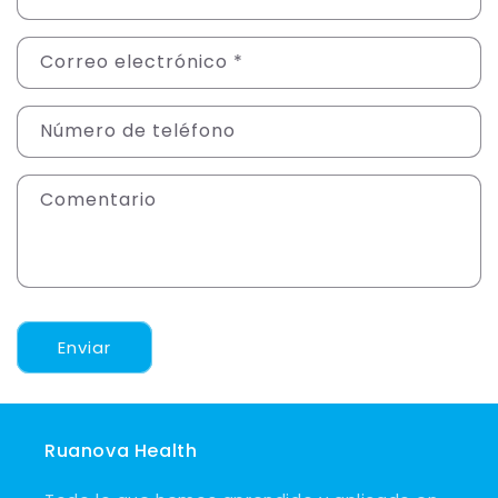
o
r
Correo electrónico
*
m
u
l
Número de teléfono
a
r
Comentario
i
o
d
e
c
Enviar
o
n
t
a
Ruanova Health
c