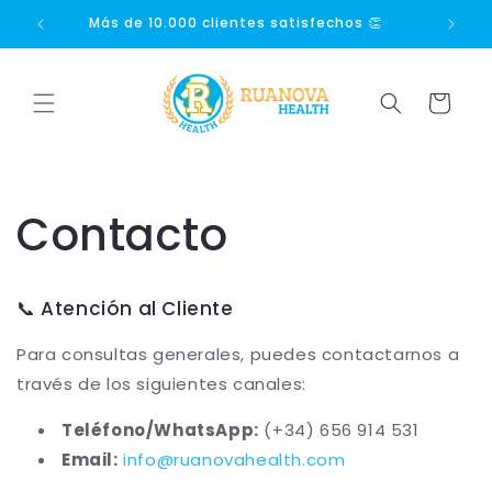
Ir
directamente
🚚
Más de 10.000 clientes satisfechos 👏
Más 
al contenido
Carrito
Contacto
📞 Atención al Cliente
Para consultas generales, puedes contactarnos a
través de los siguientes canales:
Teléfono/WhatsApp:
(+34) 656 914 531
Email:
info@ruanovahealth.com