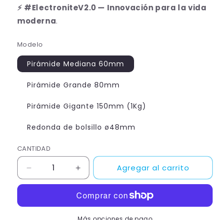
⚡
#ElectroniteV2.0 — Innovación para la vida
moderna
.
Modelo
Pirámide Mediana 60mm
Pirámide Grande 80mm
Pirámide Gigante 150mm (1Kg)
Redonda de bolsillo ø48mm
CANTIDAD
Agregar al carrito
Reducir
Aumentar
cantidad
cantidad
para
para
Electronite
Electronite
V2.0:
V2.0:
Más opciones de pago