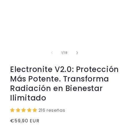
Abrir
elemento
multimedia
1
de
1
/
18
en
una
ventana
modal
Electronite V2.0: Protección
Más Potente. Transforma
Radiación en Bienestar
Ilimitado
216 reseñas
Precio
€59,90 EUR
habitual