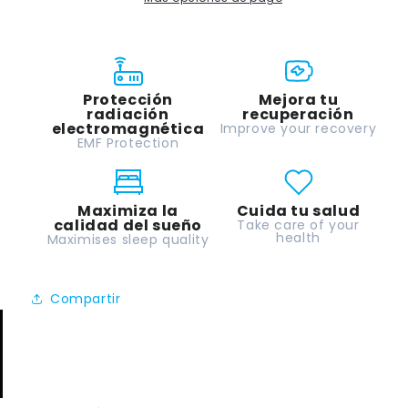
Protección
Protección
Más
Más
Potente.
Potente.
Transforma
Transforma
Radiación
Radiación
Protección
Mejora tu
en
en
radiación
recuperación
Bienestar
Bienestar
electromagnética
Improve your recovery
Ilimitado
Ilimitado
EMF Protection
Maximiza la
Cuida tu salud
calidad del sueño
Take care of your
health
Maximises sleep quality
Compartir