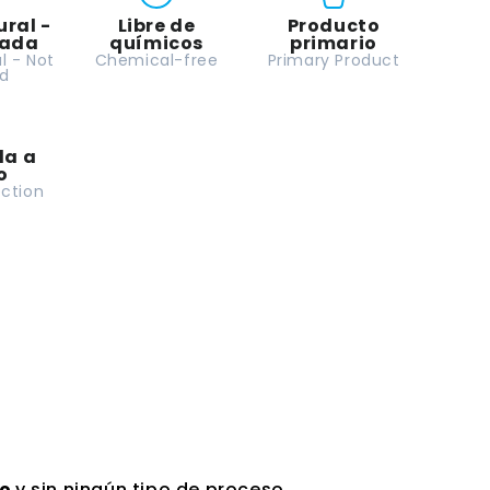
refinar
ral -
Libre de
Producto
NI
nada
químicos
primario
adulterar
l - Not
Chemical-free
Primary Product
ed
da a
o
ection
no
y sin ningún tipo de proceso