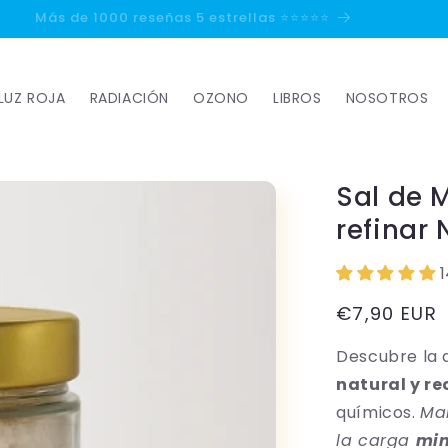
Más de 1000 reseñas 5 estrellas ⭐⭐⭐⭐⭐
LUZ ROJA
RADIACIÓN
OZONO
LIBROS
NOSOTROS
Sal de 
refinar 
Precio
€7,90 EUR
habitual
Descubre la 
natural y r
químicos.
Ma
la carga
min