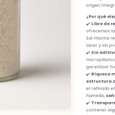
origen ínteg
¿Por qué ele
Libre de r
✔️
ofrecemos la
Sal marina r
lavar y sin p
Sin aditi
✔️
microplástic
garantizar fr
Riqueza m
✔️
estructura c
el refinado e
húmeda,
señ
Transpare
✔️
contener alg