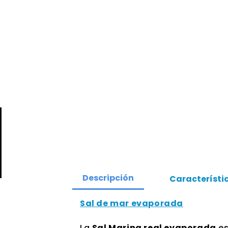
Descripción
Característi
Sal de mar evaporada
La
Sal Marina real evaporada
es