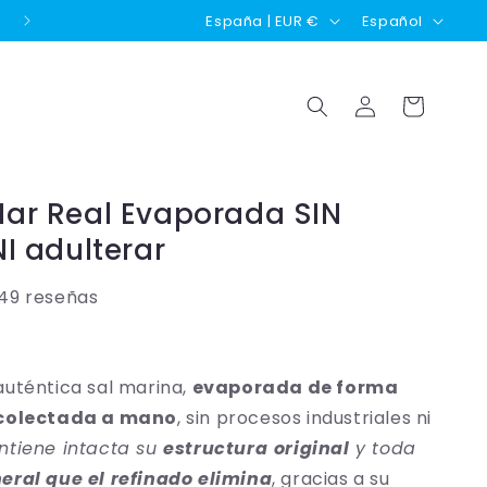
P
I
Disponible envío Contra Reembolso 💶
España | EUR €
Español
a
d
í
i
Iniciar
Carrito
s
o
sesión
/
m
r
a
Mar Real Evaporada SIN
e
NI adulterar
g
i
149 reseñas
ó
n
auténtica sal marina,
evaporada de forma
ecolectada a mano
, sin procesos industriales ni
ntiene intacta su
estructura
original
y toda
eral que el refinado elimina
, gracias a su