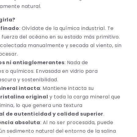
ramente natural.
girla?
efinado
: Olvídate de la química industrial. Te
 fuerza del océano en su estado más primitivo.
ecolectada manualmente y secada al viento, sin
rocesar.
vos ni antiaglomerantes
: Nada de
os o químicos. Envasada en vidrio para
escura y sostenibilidad.
ineral intacta
: Mantiene intacta su
ristalina original
y toda la carga mineral que
limina, lo que genera una textura
al de autenticidad y calidad superior
.
ncia absoluta
: Al no ser procesada, puede
ún sedimento natural del entorno de la salina