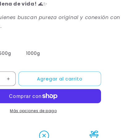
lena de vida!
🌊✨
uienes buscan pureza original y conexión con
.
500g
1000g
Agregar al carrito
Aumentar
cantidad
para
Sal
de
Más opciones de pago
Mar
Real
Evaporada
SIN