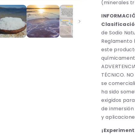
(minerales tr
INFORMACIÓ
Clasificació
de Sodio Nat
Reglamento (
este product
químicamente
ADVERTENCIA
TÉCNICO. NO
se comercial
ha sido somet
exigidos para
de inmersión
y aplicacione
¡Experimenta