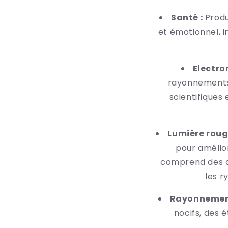
Santé :
Produ
et émotionnel, i
Electro
rayonnements 
scientifiques 
Lumière rou
pour amélior
comprend des am
les r
Rayonneme
nocifs, des 