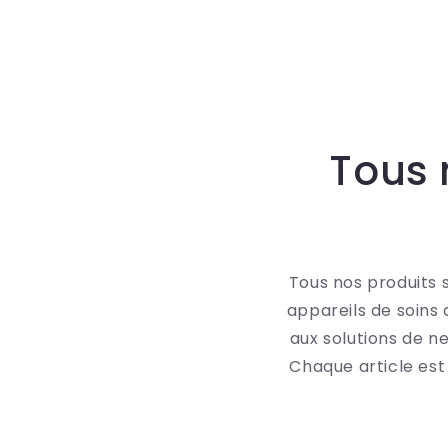
Default
Default
Default
Title
Title
Title
Tous 
Tous nos produits 
appareils de soins
aux solutions de n
Chaque article est 