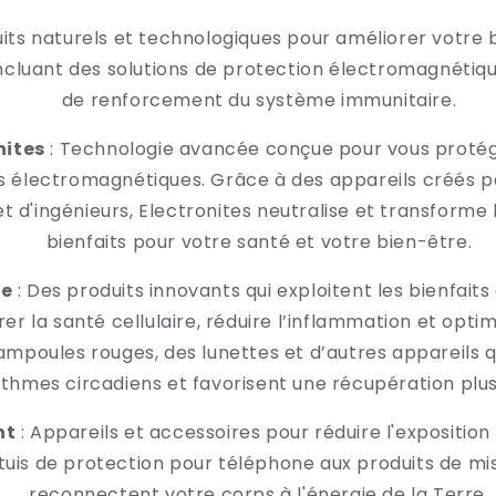
its naturels et technologiques pour améliorer votre 
ncluant des solutions de protection électromagnétiqu
de renforcement du système immunitaire.
nites
: Technologie avancée conçue pour vous protég
électromagnétiques. Grâce à des appareils créés p
et d'ingénieurs, Electronites neutralise et transforme 
bienfaits pour votre santé et votre bien-être.
ge
: Des produits innovants qui exploitent les bienfaits
er la santé cellulaire, réduire l’inflammation et optimi
poules rouges, des lunettes et d’autres appareils qu
ythmes circadiens et favorisent une récupération plus
nt
: Appareils et accessoires pour réduire l'expositi
étuis de protection pour téléphone aux produits de mis
reconnectent votre corps à l'énergie de la Terre.