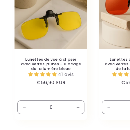
c
t
i
o
Lunettes de vue à clipser
Lunettes 
avec verres jaunes – Blocage
avec verres
n
de la lumière bleue
de la 
41 avis
Prix
Prix
€56,90 EUR
€59
:
habituel
hab
Réduire
Augmenter
Réduire
la
la
la
quantité
quantité
quantité
de
de
de