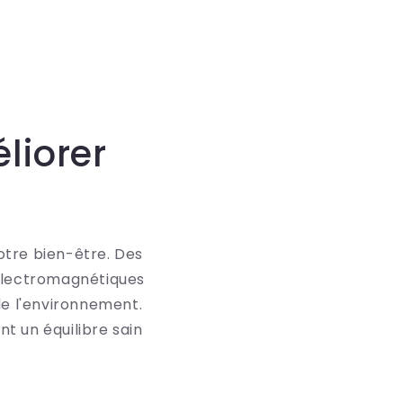
lt
Default
Default
Title
Title
liorer
otre bien-être. Des
 électromagnétiques
de l'environnement.
nt un équilibre sain