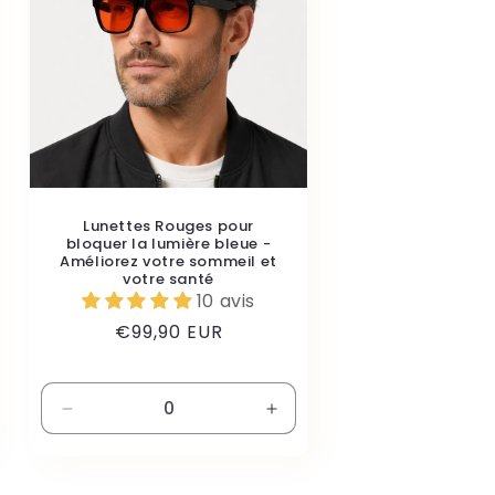
Lunettes Rouges pour
bloquer la lumière bleue -
Améliorez votre sommeil et
votre santé
10 avis
Prix
€99,90 EUR
habituel
enter
Réduire
Augmenter
la
la
ité
quantité
quantité
de
de