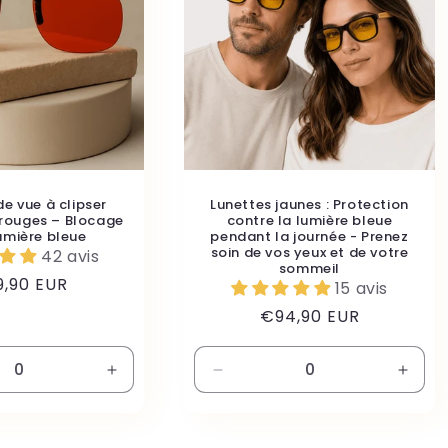
de vue à clipser
Lunettes jaunes : Protection
 rouges – Blocage
contre la lumière bleue
lumière bleue
pendant la journée - Prenez
soin de vos yeux et de votre
42 avis
sommeil
,90 EUR
15 avis
ituel
Prix
€94,90 EUR
habituel
Augmenter
Réduire
Augm
la
la
la
quantité
quantité
quant
de
de
de