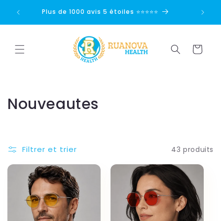
Ignorer et
passer au
Plus de 1000 avis 5 étoiles ⭐⭐⭐⭐⭐
Pai
contenu
Panier
C
Nouveautes
o
l
Filtrer et trier
43 produits
l
e
c
t