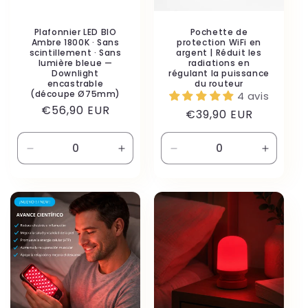
Plafonnier LED BIO
Pochette de
Ambre 1800K · Sans
protection WiFi en
scintillement · Sans
argent | Réduit les
lumière bleue —
radiations en
Downlight
régulant la puissance
encastrable
du routeur
(découpe Ø75mm)
4 avis
Prix
€56,90 EUR
Prix
€39,90 EUR
habituel
habituel
Réduire
Augmenter
Réduire
Augmen
la
la
la
la
quantité
quantité
quantité
quantité
de
de
de
de
Default
Default
Default
Default
Title
Title
Title
Title