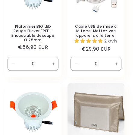
Plafonnier BIO LED
Câble USB de mise à
Rouge Flicker FREE -
la terre. Mettez vos
Encastrable découpe
appareils à la terre.
Ø 75mm
2 avis
Prix
€56,90 EUR
Prix
€29,90 EUR
habituel
habituel
Réduire
Augmenter
Réduire
Augmen
la
la
la
la
quantité
quantité
quantité
quantité
de
de
de
de
Default
Default
Default
Default
Title
Title
Title
Title