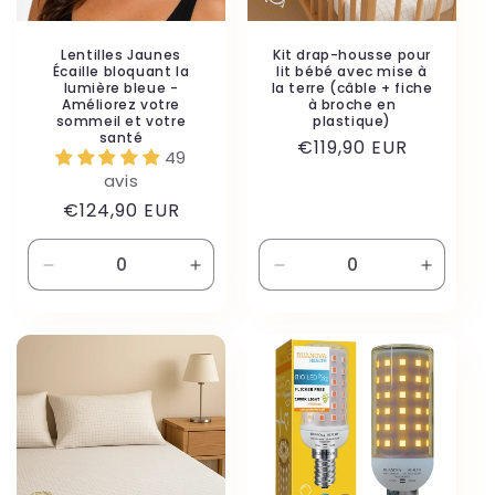
Lentilles Jaunes
Kit drap-housse pour
Écaille bloquant la
lit bébé avec mise à
lumière bleue -
la terre (câble + fiche
Améliorez votre
à broche en
sommeil et votre
plastique)
santé
Prix
€119,90 EUR
49
habituel
avis
Prix
€124,90 EUR
habituel
Réduire
Augmenter
Réduire
Augmen
la
la
la
la
quantité
quantité
quantité
quantité
de
de
de
de
Default
Default
Default
Default
Title
Title
Title
Title