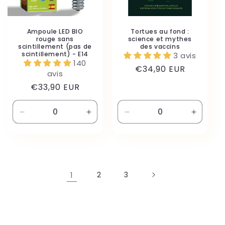
Ampoule LED BIO
Tortues au fond :
rouge sans
science et mythes
scintillement (pas de
des vaccins
scintillement) - E14
3 avis
140
Prix
€34,90 EUR
avis
habituel
Prix
€33,90 EUR
habituel
Réduire
Augmenter
Réduire
Augmen
la
la
la
la
quantité
quantité
quantité
quantité
de
de
de
de
Default
Default
Espagnol
Espagn
Title
Title
-
-
1
2
3
Espagne)
Espagn