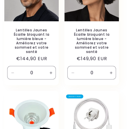
i
o
n
Lentilles Jaunes
Lentilles Jaunes
Écaille bloquant la
Écaille bloquant la
lumière bleue -
lumière bleue -
:
Améliorez votre
Améliorez votre
sommeil et votre
sommeil et votre
santé
santé
Prix
Prix
€144,90 EUR
€149,90 EUR
habituel
habituel
Réduire
Augmenter
Réduire
Augmen
la
la
la
la
quantité
quantité
quantité
quantité
de
de
de
de
Default
Default
Default
Default
Title
Title
Title
Title