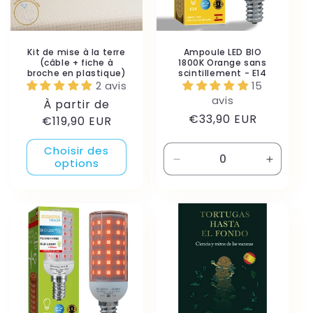
Kit de mise à la terre
Ampoule LED BIO
(câble + fiche à
1800K Orange sans
broche en plastique)
scintillement - E14
2 avis
15
avis
Prix
À partir de
Prix
€33,90 EUR
habituel
€119,90 EUR
habituel
Choisir des
options
Réduire
Augmen
la
la
quantité
quantité
de
de
Default
Default
Title
Title