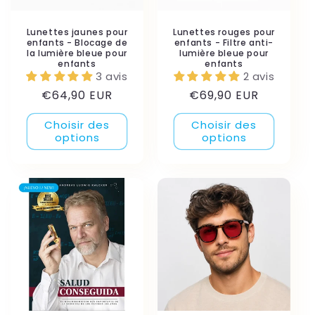
Lunettes jaunes pour
Lunettes rouges pour
enfants - Blocage de
enfants - Filtre anti-
la lumière bleue pour
lumière bleue pour
enfants
enfants
3 avis
2 avis
Prix
Prix
€64,90 EUR
€69,90 EUR
habituel
habituel
Choisir des
Choisir des
options
options