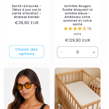
Santé retrouvée -
Lentilles Rouges
(Mise à jour sur la
Écaille bloquant la
santé interdite) -
lumière bleue -
Andreas Kalcker
Améliorez votre
sommeil et votre
Prix
€39,90 EUR
santé
habituel
19
avis
Prix
€129,90 EUR
habituel
Choisir des
options
Réduire
Augmen
la
la
quantité
quantité
de
de
Default
Default
Title
Title