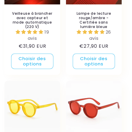
Veilleuse à brancher
Lampe de lecture
avec capteur et
rouge/ambre -
mode automatique
Certifiée sans
(220 V)
lumière bleue
19
26
avis
avis
Prix
Prix
€31,90 EUR
€27,90 EUR
habituel
habituel
Choisir des
Choisir des
options
options