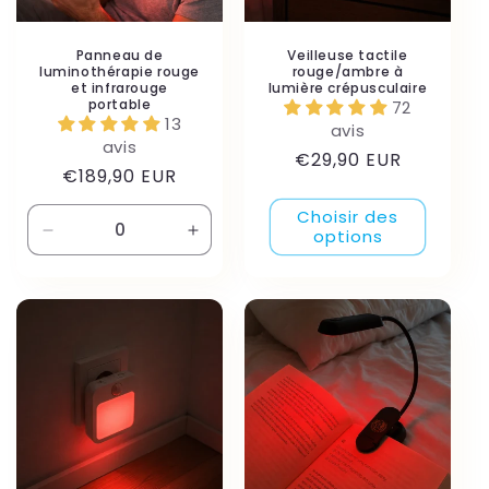
Panneau de
Veilleuse tactile
luminothérapie rouge
rouge/ambre à
et infrarouge
lumière crépusculaire
portable
72
13
avis
avis
Prix
€29,90 EUR
Prix
€189,90 EUR
habituel
habituel
Choisir des
options
Réduire
Augmenter
la
la
quantité
quantité
de
de
Default
Default
Title
Title