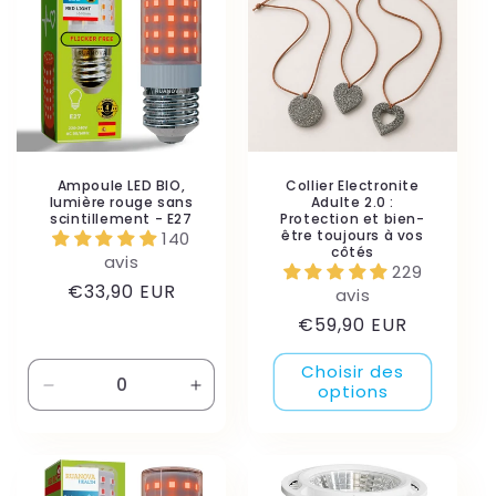
Ampoule LED BIO,
Collier Electronite
lumière rouge sans
Adulte 2.0 :
scintillement - E27
Protection et bien-
être toujours à vos
140
côtés
avis
229
Prix
€33,90 EUR
avis
habituel
Prix
€59,90 EUR
habituel
Choisir des
options
Réduire
Augmenter
la
la
quantité
quantité
de
de
Default
Default