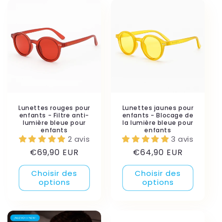
de
de
de
de
Default
Default
Default
Default
Title
Title
Title
Title
Lunettes rouges pour
Lunettes jaunes pour
enfants - Filtre anti-
enfants - Blocage de
lumière bleue pour
la lumière bleue pour
enfants
enfants
2 avis
3 avis
Prix
Prix
€69,90 EUR
€64,90 EUR
habituel
habituel
Choisir des
Choisir des
options
options