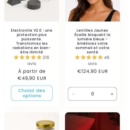
i
o
n
Electronite V2.0 : une
Lentilles Jaunes
protection plus
Écaille bloquant la
puissante.
lumière bleue -
:
Transformez les
Améliorez votre
radiations en bien-
sommeil et votre
être illimité
santé
216
49
avis
avis
Prix
Prix
À partir de
€124,90 EUR
habituel
habituel
€49,90 EUR
Choisir des
options
Réduire
Augmen
la
la
quantité
quantité
de
de
Default
Default
Title
Title