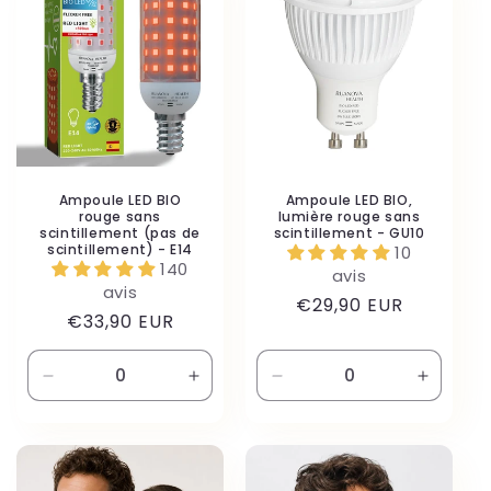
Title
Title
Ampoule LED BIO
Ampoule LED BIO,
rouge sans
lumière rouge sans
scintillement (pas de
scintillement - GU10
scintillement) - E14
10
140
avis
avis
Prix
€29,90 EUR
Prix
€33,90 EUR
habituel
habituel
Réduire
Augmenter
Réduire
Augmen
la
la
la
la
quantité
quantité
quantité
quantité
de
de
de
de
Default
Default
Default
Default