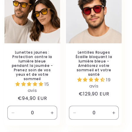
Title
Title
Title
Title
Lunettes jaunes :
Lentilles Rouges
Protection contre la
Écaille bloquant la
lumière bleue
lumière bleue -
pendant la journée -
Améliorez votre
Prenez soin de vos
sommeil et votre
yeux et de votre
santé
sommeil
19
15
avis
avis
Prix
€129,90 EUR
Prix
€94,90 EUR
habituel
habituel
Réduire
Augmenter
Réduire
Augmen
la
la
la
la
quantité
quantité
quantité
quantité