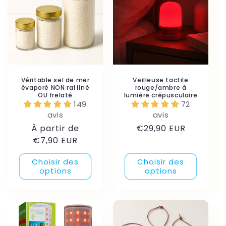
Véritable sel de mer
Veilleuse tactile
évaporé NON raffiné
rouge/ambre à
OU frelaté
lumière crépusculaire
149
72
avis
avis
Prix
Prix
À partir de
€29,90 EUR
habituel
habituel
€7,90 EUR
Choisir des
Choisir des
options
options