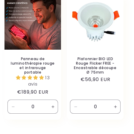
Panneau de
Plafonnier BIO LED
luminothérapie rouge
Rouge Flicker FREE -
et infrarouge
Encastrable découpe
portable
Ø 75mm
13
Prix
€56,90 EUR
avis
habituel
Prix
€189,90 EUR
habituel
Réduire
Augmenter
Réduire
Augmen
la
la
la
la
quantité
quantité
quantité
quantité
de
de
de
de