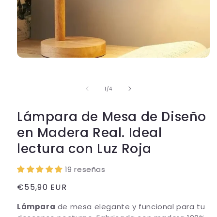
Abrir
elemento
multimedia
1
de
1
/
4
en
una
ventana
modal
Lámpara de Mesa de Diseño
en Madera Real. Ideal
lectura con Luz Roja
19 reseñas
Precio
€55,90 EUR
habitual
Lámpara
de mesa elegante y funcional para tu