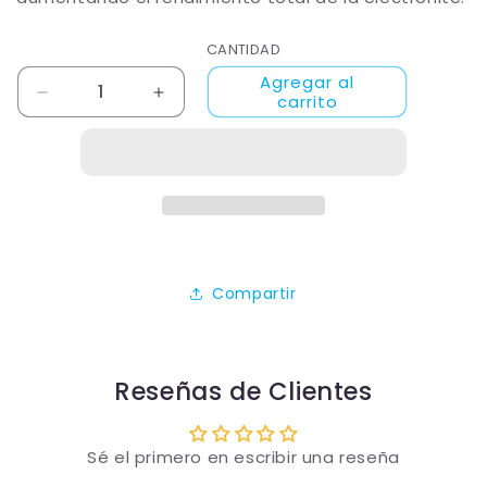
CANTIDAD
Agregar al
carrito
Reducir
Aumentar
cantidad
cantidad
para
para
Cuarzo
Cuarzo
blanco
blanco
micronizado
micronizado
1
1
Kg
Kg
(Electronites
(Electronites
Compartir
1.0
1.0
y
y
1.5)
1.5)
Reseñas de Clientes
Sé el primero en escribir una reseña