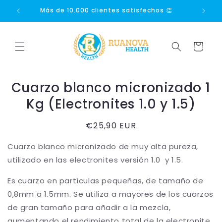
Ir
directamente
🚚
Más de 10.000 clientes satisfechos 👏
Más 
al contenido
Carrito
Ir
directamente
Cuarzo blanco micronizado 1
a la
información
Kg (Electronites 1.0 y 1.5)
del producto
Precio
€25,90 EUR
habitual
Cuarzo blanco micronizado de muy alta pureza,
utilizado en las electronites versión 1.0 y 1.5.
Es cuarzo en partículas pequeñas, de tamaño de
0,8mm a 1.5mm. Se utiliza a mayores de los cuarzos
de gran tamaño para añadir a la mezcla,
aumentando el rendimiento total de la electronite.