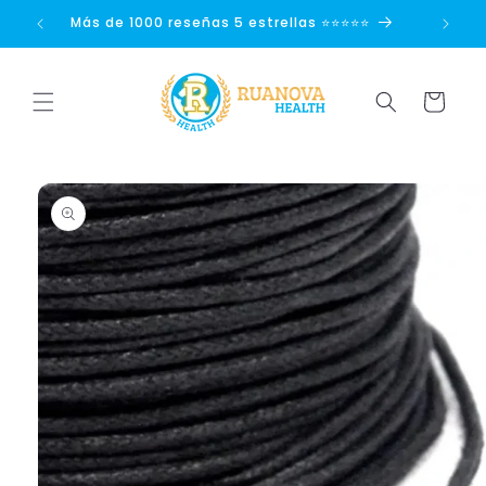
Ir
directamente
Más de 1000 reseñas 5 estrellas ⭐⭐⭐⭐⭐
Disp
al contenido
Carrito
Ir
directamente
a la
información
del producto