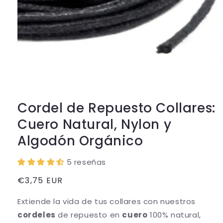
Abrir
elemento
multimedia
1
en
Cordel de Repuesto Collares:
una
ventana
Cuero Natural, Nylon y
modal
Algodón Orgánico
5 reseñas
Precio
€3,75 EUR
habitual
Extiende la vida de tus collares con nuestros
cordeles
de repuesto en
cuero
100% natural,