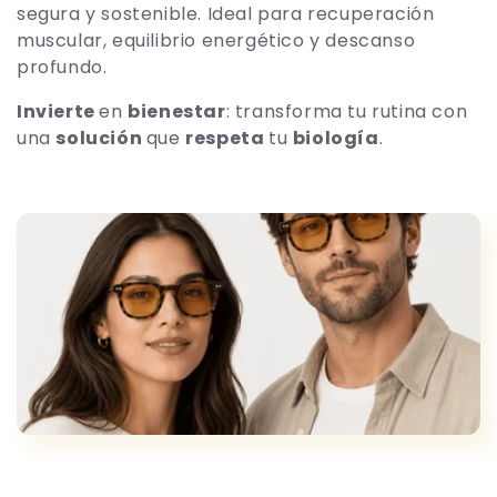
i
segura y sostenible. Ideal para recuperación
muscular, equilibrio energético y descanso
ó
profundo.
n
Invierte
en
bienestar
: transforma tu rutina con
:
una
solución
que
respeta
tu
biología
.