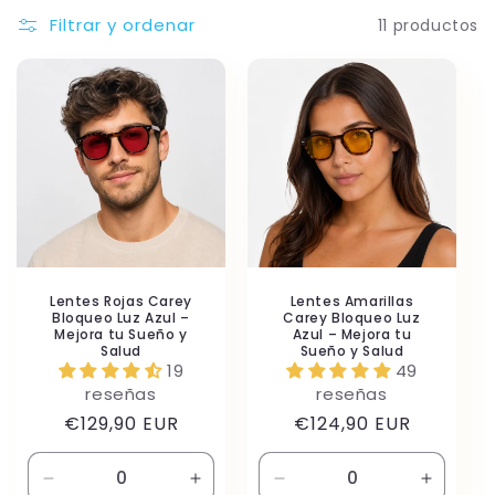
Filtrar y ordenar
11 productos
Lentes Rojas Carey
Lentes Amarillas
Bloqueo Luz Azul –
Carey Bloqueo Luz
Mejora tu Sueño y
Azul – Mejora tu
Salud
Sueño y Salud
19
49
reseñas
reseñas
Precio
Precio
€129,90 EUR
€124,90 EUR
habitual
habitual
Reducir
Aumentar
Reducir
Aument