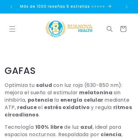
Ir
directamente
Más de 1000 reseñas 5 estrellas ⭐⭐⭐⭐⭐
Disp
al contenido
Carrito
C
GAFAS
o
Optimiza tu
salud
con luz roja (630-850 nm):
l
mejora el sueño al estimular
melatonina
sin
inhibirla,
potencia
la
energía celular
mediante
e
ATP,
reduce
el
estrés oxidativo
y regula
ritmos
circadianos
.
c
Tecnología
100%
libre
de luz
azul
, ideal para
c
espacios nocturnos. Respaldada por
ciencia
,