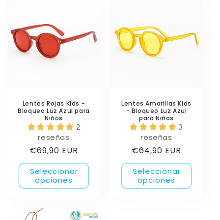
Title
Title
Title
Title
Lentes Rojas Kids -
Lentes Amarillas Kids
Bloqueo Luz Azul para
- Bloqueo Luz Azul
Niños
para Niños
2
3
reseñas
reseñas
Precio
Precio
€69,90 EUR
€64,90 EUR
habitual
habitual
Seleccionar
Seleccionar
opciones
opciones