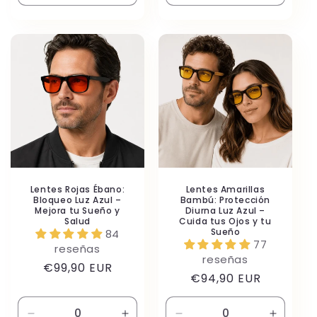
cantidad
cantidad
cantidad
cantida
para
para
para
para
Default
Default
Default
Default
Title
Title
Title
Title
Lentes Rojas Ébano:
Lentes Amarillas
Bloqueo Luz Azul –
Bambú: Protección
Mejora tu Sueño y
Diurna Luz Azul –
Salud
Cuida tus Ojos y tu
Sueño
84
77
reseñas
reseñas
Precio
€99,90 EUR
Precio
€94,90 EUR
habitual
habitual