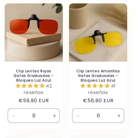
Default
Default
Default
Default
Title
Title
Title
Title
Clip Lentes Rojas
Clip Lentes Amarillas
Gafas Graduadas –
Gafas Graduadas –
Bloqueo Luz Azul
Bloqueo Luz Azul
42
41
reseñas
reseñas
Precio
Precio
€59,90 EUR
€56,90 EUR
habitual
habitual
Reducir
Aumentar
Reducir
Aument
cantidad
cantidad
cantidad
cantida
para
para
para
para
Default
Default
Default
Default