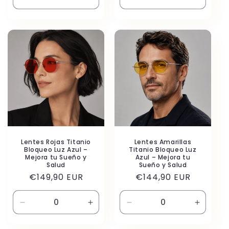
Reducir
Aumentar
Reducir
Aument
cantidad
cantidad
cantidad
cantida
para
para
para
para
Default
Default
Default
Default
Title
Title
Title
Title
Lentes Rojas Titanio
Lentes Amarillas
Bloqueo Luz Azul –
Titanio Bloqueo Luz
Mejora tu Sueño y
Azul – Mejora tu
Salud
Sueño y Salud
Precio
Precio
€149,90 EUR
€144,90 EUR
habitual
habitual
Reducir
Aumentar
Reducir
Aument
cantidad
cantidad
cantidad
cantida
para
para
para
para