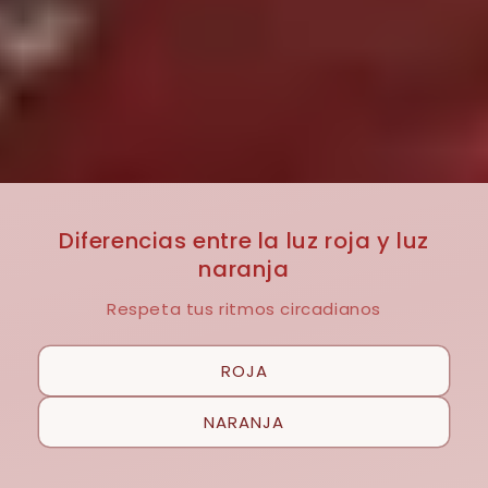
Diferencias entre la luz roja y luz
naranja
Respeta tus ritmos circadianos
ROJA
NARANJA